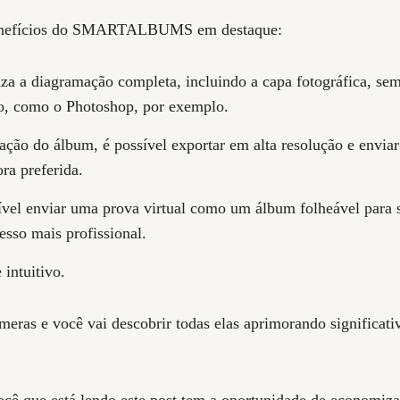
benefícios do SMARTALBUMS em destaque:
iza a diagramação completa, incluindo a capa fotográfica, se
no, como o Photoshop, por exemplo.
ção do álbum, é possível exportar em alta resolução e enviar
ra preferida.
el enviar uma prova virtual como um álbum folheável para s
esso mais profissional.
intuitivo.
meras e você vai descobrir todas elas aprimorando significati
cê que está lendo este post tem a oportunidade de economiza