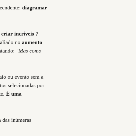
reendente:
diagramar
u
criar incríveis 7
 aliado no
aumento
ntando:
"Mas como
aio ou evento sem a
os selecionadas por
te.
É uma
m das inúmeras