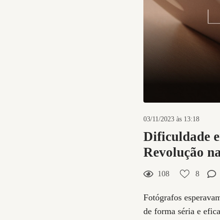
03/11/2023 às 13:18
8
Curtir
Dificuldade
Comentar
Revolução na
108
8
Fotógrafos esperavam
de forma séria e efic