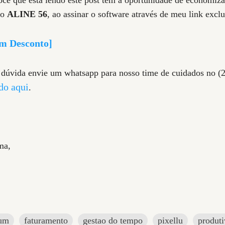
 o
ALINE 56
, ao assinar o software através de meu link excl
om Desconto]
 dúvida envie um whatsapp para nosso time de cuidados no (
do aqui
.
ma,
bum
faturamento
gestao do tempo
pixellu
produti