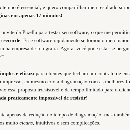
o tempo é essencial, e quero compartilhar meu resultado surp
inas em apenas 17 minutos!
onvite da Pixellu para testar seu software, o que me permiti
o recorde
. Esse software rapidamente se tornou o meu maior
inha empresa de fotografia. Agora, você pode estar se pergu
?"
imples e eficaz:
para clientes que fecham um contrato de ens
 impresso, eu mesmo crio a diagramação com as melhores fot
o essa proposta irresistível e de tempo limitado para o clien
da praticamente impossível de resistir!
rata apenas da redução no tempo de diagramação, mas també
dos muito
cleans
, intuitivos e sem complicações.