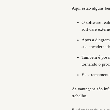
Aqui estão alguns 
O software real
software exter
Após a diagrama
sua encadernado
Também é possív
tornando o proc
É extremamente 
As vantagens são inú
trabalho.
E relembrando que vo